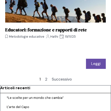
Educatori: formazione e rapporti di rete
Metodologie educative
Hathi
19/11/25
Leggi
Pagina corrente:
1
Vai a pagina:
2
Successivo
Salta blocco Articoli recenti
Articoli recenti
“Le scelte per un mondo che cambia”
L'arte del Capo