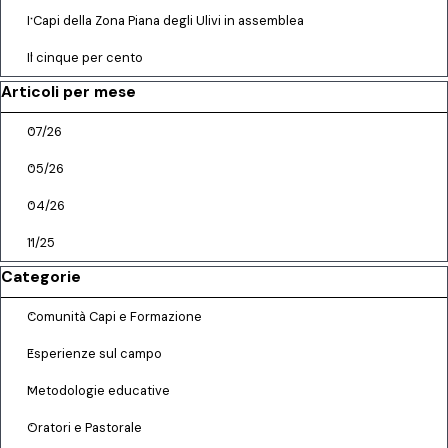
I Capi della Zona Piana degli Ulivi in assemblea
Il cinque per cento
Salta blocco Articoli per mese
Articoli per mese
07/26
05/26
04/26
11/25
Salta blocco Categorie
Categorie
Comunità Capi e Formazione
Esperienze sul campo
Metodologie educative
Oratori e Pastorale