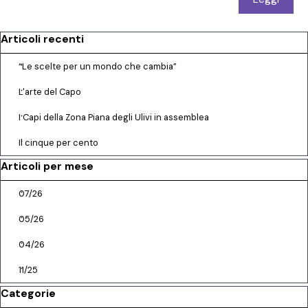
Salta blocco Articoli recenti
Articoli recenti
“Le scelte per un mondo che cambia”
L'arte del Capo
I Capi della Zona Piana degli Ulivi in assemblea
Il cinque per cento
Salta blocco Articoli per mese
Articoli per mese
07/26
05/26
04/26
11/25
Salta blocco Categorie
Categorie